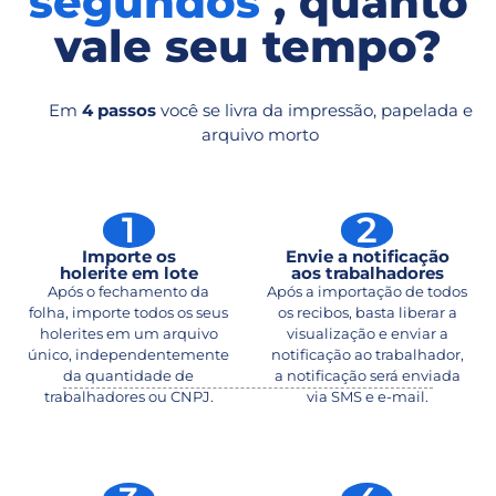
segundos
, quanto
vale seu tempo?
Em
4 passos
você se livra da impressão, papelada e
arquivo morto
1
2
Importe os
Envie a notificação
holerite em lote
aos trabalhadores
Após o fechamento da
Após a importação de todos
folha, importe todos os seus
os recibos, basta liberar a
holerites em um arquivo
visualização e enviar a
único, independentemente
notificação ao trabalhador,
da quantidade de
a notificação será enviada
trabalhadores ou CNPJ.
via SMS e e-mail.