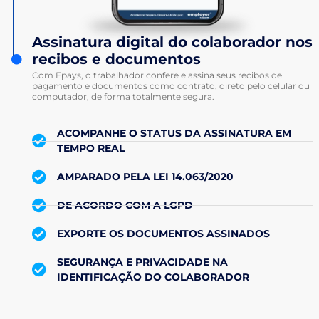
Assinatura digital do colaborador nos
recibos e documentos
Com Epays, o trabalhador confere e assina seus recibos de
pagamento e documentos como contrato, direto pelo celular ou
computador, de forma totalmente segura.
ACOMPANHE O STATUS DA ASSINATURA EM
TEMPO REAL
AMPARADO PELA LEI 14.063/2020
DE ACORDO COM A LGPD
EXPORTE OS DOCUMENTOS ASSINADOS
SEGURANÇA E PRIVACIDADE NA
IDENTIFICAÇÃO DO COLABORADOR